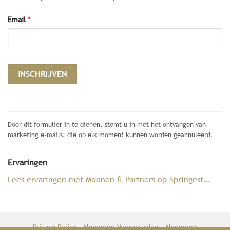
Email
*
Constant
Contact
Door dit formulier in te dienen, stemt u in met het ontvangen van
Use.
marketing e-mails, die op elk moment kunnen worden geannuleerd.
Please
leave
Ervaringen
this
field
Lees ervaringen met Moonen & Partners op Springest…
blank.
Privacy Policy
-
Algemene Voorwaarden
-
Algemene