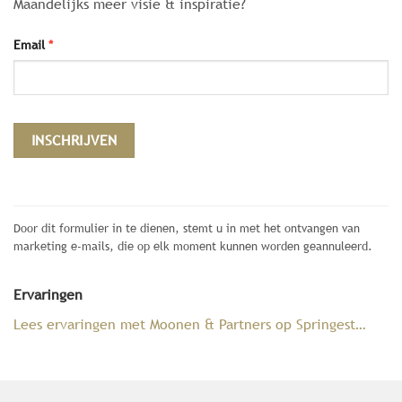
Maandelijks meer visie & inspiratie?
Email
*
Constant
Contact
Door dit formulier in te dienen, stemt u in met het ontvangen van
Use.
marketing e-mails, die op elk moment kunnen worden geannuleerd.
Please
leave
Ervaringen
this
field
Lees ervaringen met Moonen & Partners op Springest…
blank.