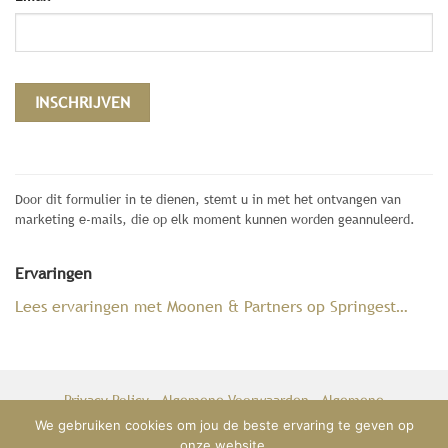
Constant
Contact
Door dit formulier in te dienen, stemt u in met het ontvangen van
Use.
marketing e-mails, die op elk moment kunnen worden geannuleerd.
Please
leave
Ervaringen
this
field
Lees ervaringen met Moonen & Partners op Springest…
blank.
Privacy Policy
-
Algemene Voorwaarden
-
Algemene
reisvoorwaarden
We gebruiken cookies om jou de beste ervaring te geven op
onze website.